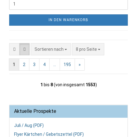
IN DEN WARENKORB
Sortieren nach
pro Seite
Sortieren nach
8 pro Seite
1
2
3
4
...
195
»
1
bis
8
(von insgesamt
1553
)
Aktuelle Prospekte
Juli / Aug (PDF)
Flyer Kärtchen / Gebetszettel (PDF)