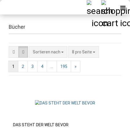
Bücher
Sortieren nach
pro Seite
Sortieren nach
8 pro Seite
1
2
3
4
...
195
»
DAS STEHT DER WELT BEVOR