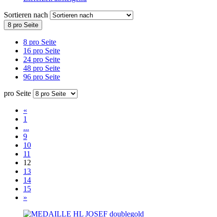
Sortieren nach
8 pro Seite
8 pro Seite
16 pro Seite
24 pro Seite
48 pro Seite
96 pro Seite
pro Seite
«
1
...
9
10
11
12
13
14
15
»