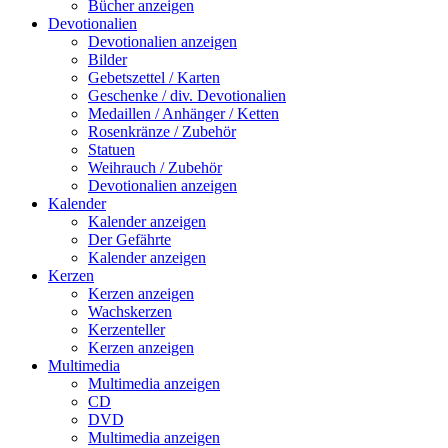
Bücher anzeigen
Devotionalien
Devotionalien anzeigen
Bilder
Gebetszettel / Karten
Geschenke / div. Devotionalien
Medaillen / Anhänger / Ketten
Rosenkränze / Zubehör
Statuen
Weihrauch / Zubehör
Devotionalien anzeigen
Kalender
Kalender anzeigen
Der Gefährte
Kalender anzeigen
Kerzen
Kerzen anzeigen
Wachskerzen
Kerzenteller
Kerzen anzeigen
Multimedia
Multimedia anzeigen
CD
DVD
Multimedia anzeigen