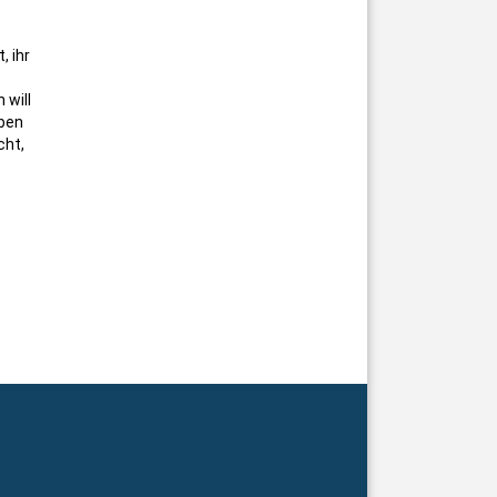
, ihr
 will
eben
cht,