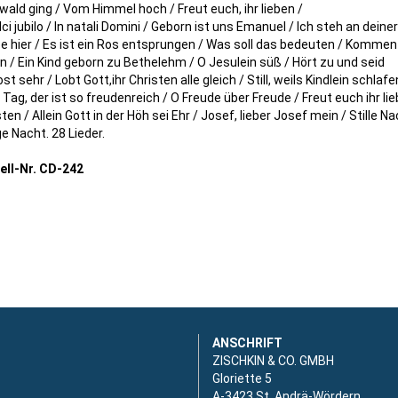
wald ging / Vom Himmel hoch / Freut euch, ihr lieben /
lci jubilo / In natali Domini / Geborn ist uns Emanuel / Ich steh an deiner
pe hier / Es ist ein Ros entsprungen / Was soll das bedeuten / Komment
en / Ein Kind geborn zu Bethelehm / O Jesulein süß / Hört zu und seid
st sehr / Lobt Gott,ihr Christen alle gleich / Still, weils Kindlein schlafen
 Tag, der ist so freudenreich / O Freude über Freude / Freut euch ihr li
ten / Allein Gott in der Höh sei Ehr / Josef, lieber Josef mein / Stille Na
ge Nacht. 28 Lieder.
ell-Nr. CD-242
ANSCHRIFT
ZISCHKIN & CO. GMBH
Gloriette 5
A-3423 St. Andrä-Wördern