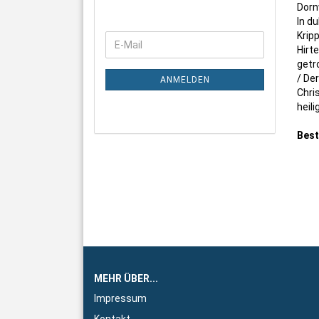
Dorn
In du
Krip
WEITER
E-
Hirt
ZUR
Mail
getro
NEWSLETTER-
/ Der
ANMELDUNG
ANMELDEN
Chris
heili
Best
MEHR ÜBER...
Impressum