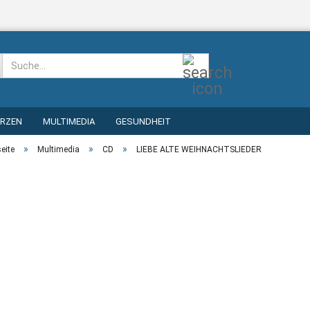
Suche...
ERZEN
MULTIMEDIA
GESUNDHEIT
»
»
»
seite
Multimedia
CD
LIEBE ALTE WEIHNACHTSLIEDER