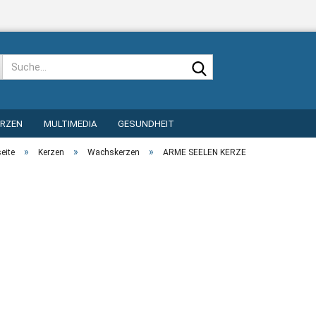
Suche...
ERZEN
MULTIMEDIA
GESUNDHEIT
»
»
»
seite
Kerzen
Wachskerzen
ARME SEELEN KERZE