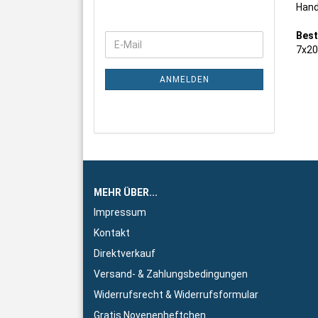
Hand
Best
WEITER
E-
7x2
ZUR
Mail
NEWSLETTER-
ANMELDUNG
ANMELDEN
MEHR ÜBER...
Impressum
Kontakt
Direktverkauf
Versand- & Zahlungsbedingungen
Widerrufsrecht & Widerrufsformular
Gratis Novenenheftchen