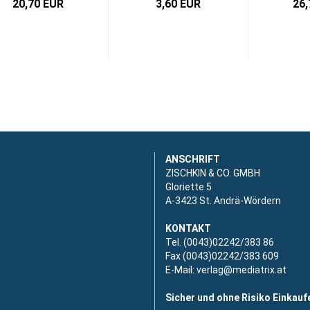
20,70 EUR
3,60 EUR
26,
ANSCHRIFT
ZISCHKIN & CO. GMBH
Gloriette 5
A-3423 St. Andrä-Wördern
KONTAKT
Tel. (0043)02242/383 86
Fax (0043)02242/383 609
E-Mail:
verlag@mediatrix.at
Sicher und ohne Risiko Einkauf