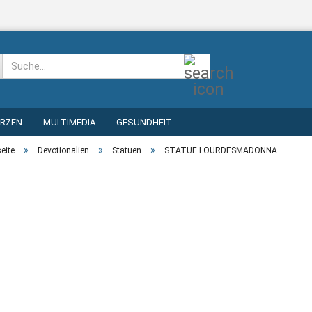
Suche...
ERZEN
MULTIMEDIA
GESUNDHEIT
»
»
»
seite
Devotionalien
Statuen
STATUE LOURDESMADONNA