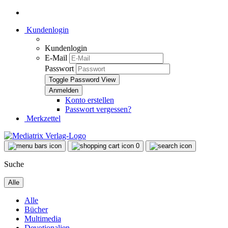
Kundenlogin
Kundenlogin
E-Mail
Passwort
Toggle Password View
Konto erstellen
Passwort vergessen?
Merkzettel
0
Suche
Alle
Alle
Bücher
Multimedia
Devotionalien