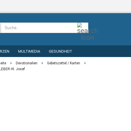
Suche...
ERZEN
MULTIMEDIA
GESUNDHEIT
»
»
»
seite
Devotionalien
Gebetszettel / Karten
EBER Hl. Josef